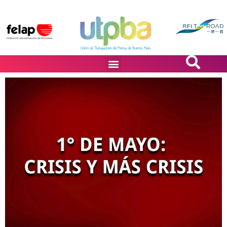
PASiÓN DE DiBUJANTES