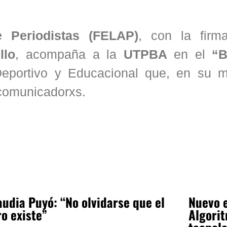
e Periodistas (FELAP)
, con la firm
llo
, acompaña a la
UTPBA
en el
“B
Deportivo y Educacional que, en su 
 comunicadorxs.
audia Puyó: “No olvidarse que el
Nuevo e
ro existe”
Algorit