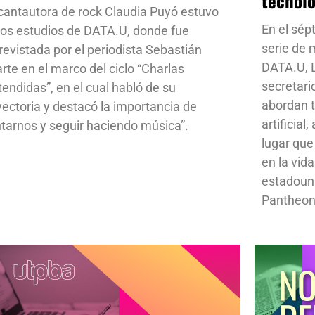
tecnol
cantautora de rock Claudia Puyó estuvo
En el sép
los estudios de DATA.U, donde fue
serie de
revistada por el periodista Sebastián
DATA.U, L
rte en el marco del ciclo “Charlas
secretari
tendidas”, en el cual habló de su
abordan t
yectoria y destacó la importancia de
artificial
ntarnos y seguir haciendo música”.
lugar que
en la vid
estadoun
Pantheon