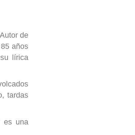
 Autor de
 85 años
su lírica
volcados
o, tardas
y es una