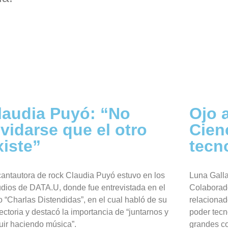
laudia Puyó: “No
Ojo 
lvidarse que el otro
Cienc
xiste”
tecn
cantautora de rock Claudia Puyó estuvo en los
Luna Galla
udios de DATA.U, donde fue entrevistada en el
Colaborad
o “Charlas Distendidas”, en el cual habló de su
relacionado
ectoria y destacó la importancia de “juntarnos y
poder tecn
uir haciendo música”.
grandes co