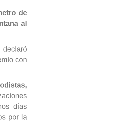
metro de
ntana al
, declaró
remio con
odistas,
zaciones
nos días
os por la