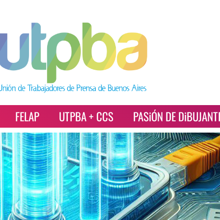
FELAP
UTPBA + CCS
PASiÓN DE DiBUJANT