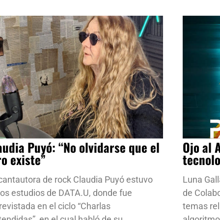
audia Puyó: “No olvidarse que el
Ojo al 
ro existe”
tecnol
cantautora de rock Claudia Puyó estuvo
Luna Gall
los estudios de DATA.U, donde fue
de Colab
revistada en el ciclo “Charlas
temas rela
tendidas”, en el cual habló de su
algoritmo