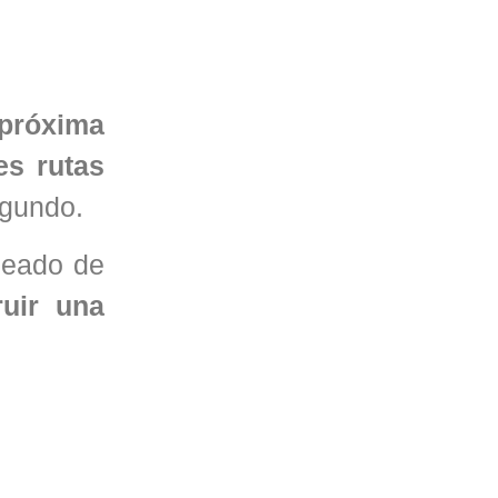
 próxima
es rutas
egundo.
leado de
ruir una