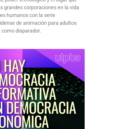
s grandes corporaciones en la vida
res humanos con la serie
idense de animación para adultos
 como disparador.