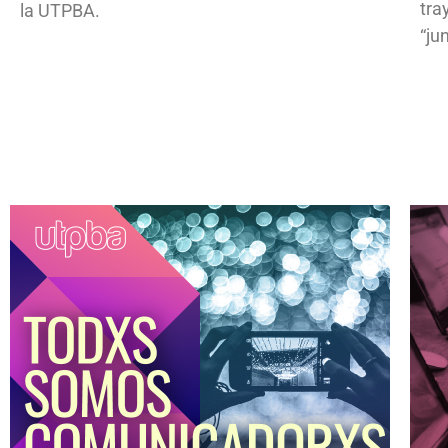
tra
la UTPBA.
“ju