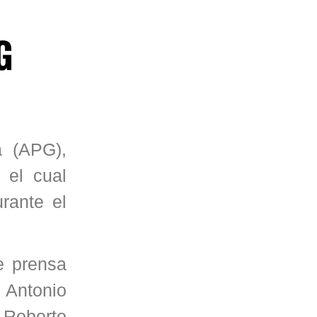
G
a (APG),
 el cual
rante el
e prensa
 Antonio
 Roberto