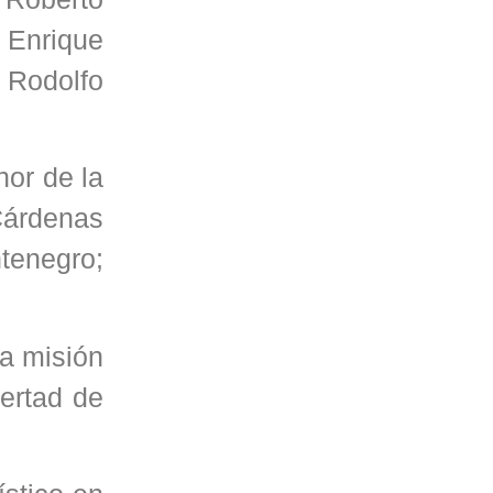
o Enrique
 Rodolfo
nor de la
Cárdenas
tenegro;
la misión
bertad de