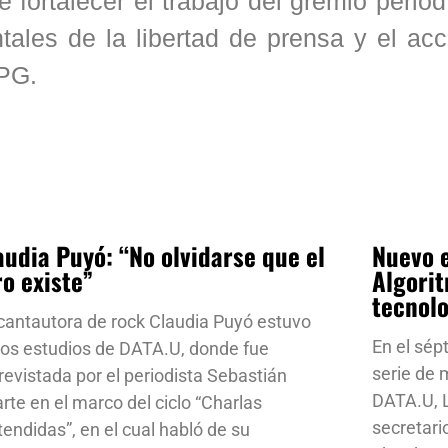
 fortalecer el trabajo del gremio period
tales de la libertad de prensa y el ac
APG.
audia Puyó: “No olvidarse que el
Nuevo e
ro existe”
Algorit
tecnol
cantautora de rock Claudia Puyó estuvo
En el sép
los estudios de DATA.U, donde fue
serie de
revistada por el periodista Sebastián
DATA.U, L
rte en el marco del ciclo “Charlas
secretari
tendidas”, en el cual habló de su