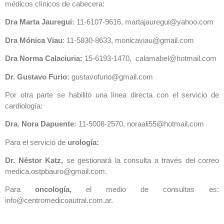
médicos clínicos de cabecera:
Dra Marta Jauregui:
11-6107-9616, martajauregui@yahoo.com
Dra Mónica Viau
: 11-5830-8633, monicaviau@gmail.com
Dra Norma Calaciuria:
15-6193-1470, calamabel@hotmail.com
Dr. Gustavo Furio:
gustavofurio@gmail.com
Por otra parte se habilitó una línea directa con el servicio de
cardiología:
Dra. Nora Dapuente:
11-5008-2570, noraali55@hotmail.com
Para el servició de
urología:
Dr. Néstor Katz,
se gestionará la consulta a través del correo
medica.ostpbauro@gmail.com.
Para
oncología,
el medio de consultas es:
info@centromedicoautral.com.ar.