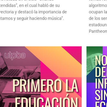
tendidas”, en el cual habló de su
algoritmo
yectoria y destacó la importancia de
ocupan la
ntarnos y seguir haciendo música”.
de los se
estadoun
Pantheon