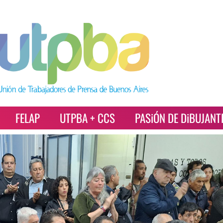
FELAP
UTPBA + CCS
PASiÓN DE DiBUJANT