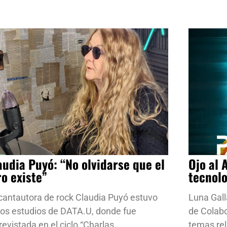
audia Puyó: “No olvidarse que el
Ojo al 
ro existe”
tecnol
cantautora de rock Claudia Puyó estuvo
Luna Gall
los estudios de DATA.U, donde fue
de Colab
revistada en el ciclo “Charlas
temas rela