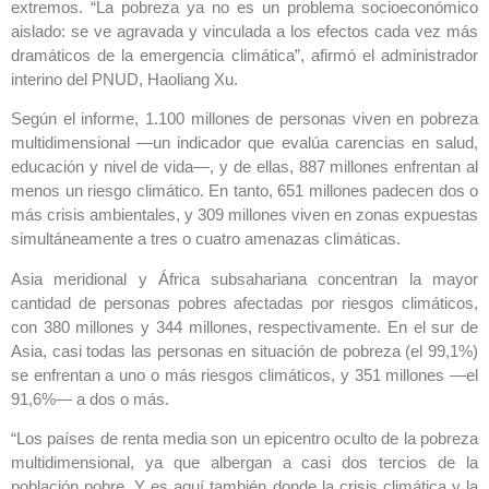
extremos. “La pobreza ya no es un problema socioeconómico
aislado: se ve agravada y vinculada a los efectos cada vez más
dramáticos de la emergencia climática”, afirmó el administrador
interino del PNUD, Haoliang Xu.
Según el informe, 1.100 millones de personas viven en pobreza
multidimensional —un indicador que evalúa carencias en salud,
educación y nivel de vida—, y de ellas, 887 millones enfrentan al
menos un riesgo climático. En tanto, 651 millones padecen dos o
más crisis ambientales, y 309 millones viven en zonas expuestas
simultáneamente a tres o cuatro amenazas climáticas.
Asia meridional y África subsahariana concentran la mayor
cantidad de personas pobres afectadas por riesgos climáticos,
con 380 millones y 344 millones, respectivamente. En el sur de
Asia, casi todas las personas en situación de pobreza (el 99,1%)
se enfrentan a uno o más riesgos climáticos, y 351 millones —el
91,6%— a dos o más.
“Los países de renta media son un epicentro oculto de la pobreza
multidimensional, ya que albergan a casi dos tercios de la
población pobre. Y es aquí también donde la crisis climática y la