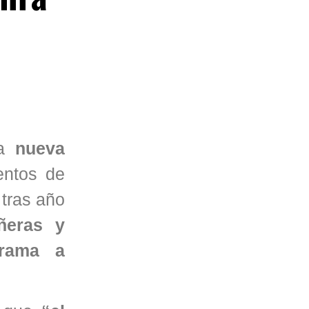
na
nueva
entos de
 tras año
ñeras y
grama a