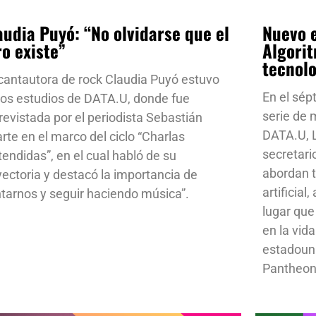
audia Puyó: “No olvidarse que el
Nuevo e
ro existe”
Algorit
tecnol
cantautora de rock Claudia Puyó estuvo
En el sép
los estudios de DATA.U, donde fue
serie de
revistada por el periodista Sebastián
DATA.U, L
rte en el marco del ciclo “Charlas
secretari
tendidas”, en el cual habló de su
abordan t
yectoria y destacó la importancia de
artificial
ntarnos y seguir haciendo música”.
lugar que
en la vid
estadoun
Pantheon