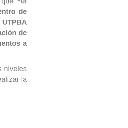
 que
“el
entro de
la UTPBA
ación de
mentos a
s niveles
alizar la