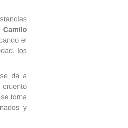
nstancias
e
Camilo
icando el
edad, los
 se da a
 cruento
 se torna
inados y