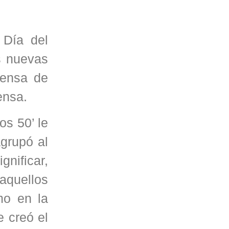
Día del
s nuevas
fensa de
ensa.
os 50’ le
grupó al
nificar,
 aquellos
mo en la
e creó el