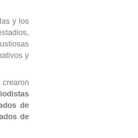
las y los
estadios,
ustiosas
mativos y
 crearon
iodistas
sados de
tados de