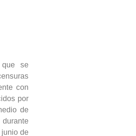
s que se
 censuras
ente con
idos por
medio de
e durante
 junio de