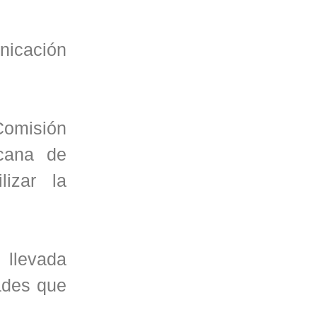
unicación
Comisión
icana de
lizar la
 llevada
ades que