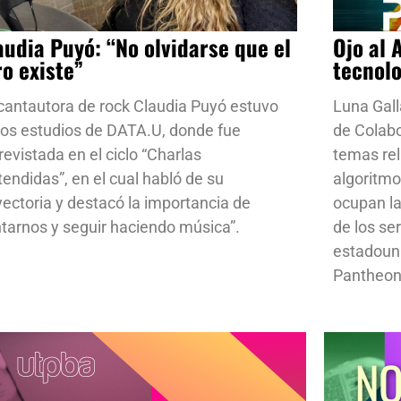
audia Puyó: “No olvidarse que el
Ojo al 
ro existe”
tecnol
cantautora de rock Claudia Puyó estuvo
Luna Gall
los estudios de DATA.U, donde fue
de Colab
revistada en el ciclo “Charlas
temas rela
tendidas”, en el cual habló de su
algoritmo
yectoria y destacó la importancia de
ocupan la
ntarnos y seguir haciendo música”.
de los se
estadoun
Pantheon