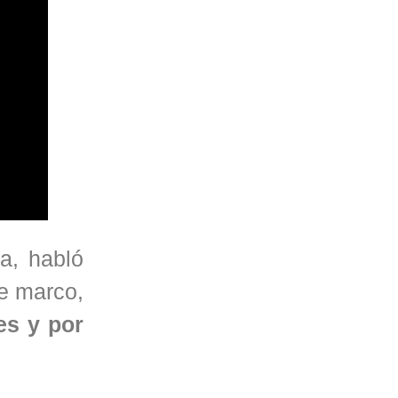
a, habló
se marco,
es y por