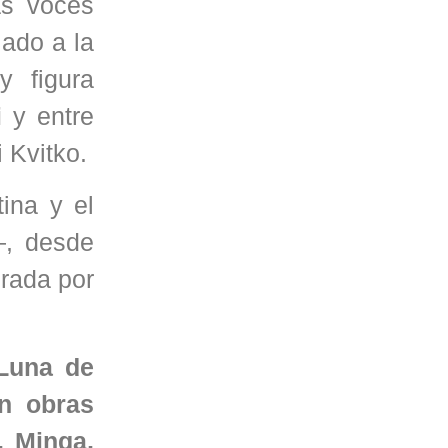
as voces
ado a la
 figura
i
y entre
i Kvitko.
ina y el
—, desde
grada por
Luna de
n obras
, Minga,