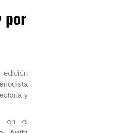
y por
 edición
eriodista
ectoria y
al en el
, Anita