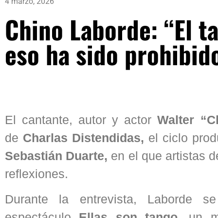
4 marzo, 2026
Chino Laborde: “El ta
eso ha sido prohibid
El cantante, autor y actor
Walter “C
de
Charlas Distendidas,
el ciclo pro
Sebastián Duarte,
en el que artistas d
reflexiones.
Durante la entrevista, Laborde se
espectáculo
Ellas son tango,
un m