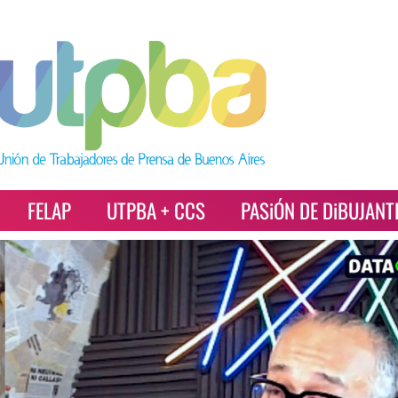
FELAP
UTPBA + CCS
PASiÓN DE DiBUJANT