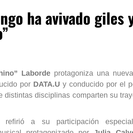
ngo ha avivado giles 
o”
hino” Laborde
protagoniza una nueva
ducido por
DATA.U
y conducido por el p
e distintas disciplinas comparten su tray
 refirió a su participación especi
usical protagonizado por
Julia Calvo