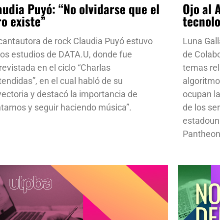
audia Puyó: “No olvidarse que el
Ojo al 
ro existe”
tecnol
cantautora de rock Claudia Puyó estuvo
Luna Gall
los estudios de DATA.U, donde fue
de Colab
revistada en el ciclo “Charlas
temas rela
tendidas”, en el cual habló de su
algoritmo
yectoria y destacó la importancia de
ocupan la
ntarnos y seguir haciendo música”.
de los se
estadoun
Pantheon