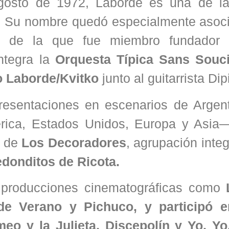
gosto de 1972, Laborde es una de l
. Su nombre quedó especialmente asoci
o,
de la que fue miembro fundador y
ntegra la
Orquesta Típica Sans Souc
 Laborde/Kvitko
junto al guitarrista Dip
esentaciones en escenarios de Argent
érica, Estados Unidos, Europa y Asia
e de
Los Decoradores
, agrupación inte
edonditos de Ricota.
e producciones cinematográficas como
 Verano y Pichuco, y participó e
o y la Julieta, Discepolín y Yo, Yo