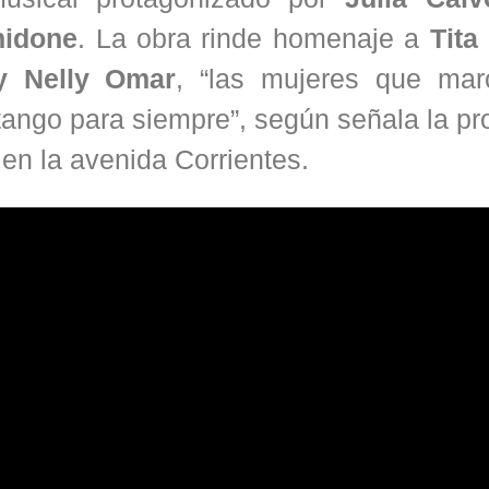
hidone
. La obra rinde homenaje a
Tita
y Nelly Omar
, “las mujeres que mar
tango para siempre”, según señala la p
 en la avenida Corrientes.