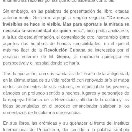
enumeró las razones por las que lo consideraba como tal.
Sin embargo, en las palabras de presentación del libro, citadas
anteriormente, Guillermo agregó a renglón seguido:
“De cosas
invisibles se hace lo visible. Mas para aportarle la mirada se
necesita la sensibilidad de quien mira”
, bien podía analizarse,
a la luz de esta afirmación, el contenido de otro intercambio entre
aquellos dos hombres de hondas sensibilidades, en el que el
máximo líder de la
Revolución Cubana
se interesaba por el
corazón enfermo de
El Genio
, la operación quirúrgica en
perspectiva y el hospital donde se haría.
Tras la operación, con sus sandalias de filósofo de la antigüedad,
en la última etapa de su vida recorrió con renovado brío el mapa
de los sentimientos de sus lectores, en especial de los jóvenes,
dándoles un profundo sentido a hechos, lugares y personajes de
la epopeya histórica de la Revolución, allí donde la cultura y las
ideas acumuladas en el proceso emancipador saltaban a los
corrientazos de la columna que escribía.
En sus libros, las crómicas y su quehacer al frente del Instituto
Internacional de Periodismo, dio sentido a la palabra símbolo