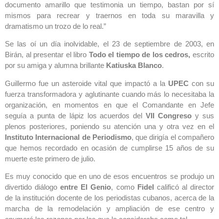
documento amarillo que testimonia un tiempo, bastan por sí
mismos para recrear y traernos en toda su maravilla y
dramatismo un trozo de lo real.”
Se las oí un día inolvidable, el 23 de septiembre de 2003, en
Birán, al presentar el libro
Todo el tiempo de los cedros,
escrito
por su amiga y alumna brillante
Katiuska Blanco
.
Guillermo fue un asteroide vital que impactó a la
UPEC
con su
fuerza transformadora y aglutinante cuando más lo necesitaba la
organización, en momentos en que el Comandante en Jefe
seguía a punta de lápiz los acuerdos del
VII Congreso
y sus
plenos posteriores, poniendo su atención una y otra vez en el
Instituto Internacional de Periodismo
, que dirigía el compañero
que hemos recordado en ocasión de cumplirse 15 años de su
muerte este primero de julio.
Es muy conocido que en uno de esos encuentros se produjo un
divertido diálogo
entre El Genio
, como
Fidel
calificó al director
de la institución docente de los periodistas cubanos, acerca de la
marcha de la remodelación y ampliación de ese centro y