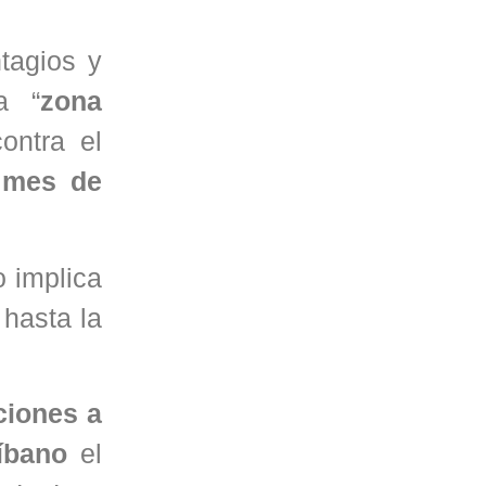
tagios y
a “
zona
ontra el
 mes de
o implica
 hasta la
ciones a
íbano
el