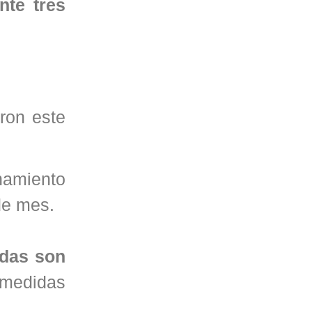
nte tres
ron este
namiento
de mes.
adas son
 medidas