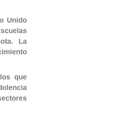
no Unido
scuelas
ota. La
cimiento
 los que
dolencia
sectores