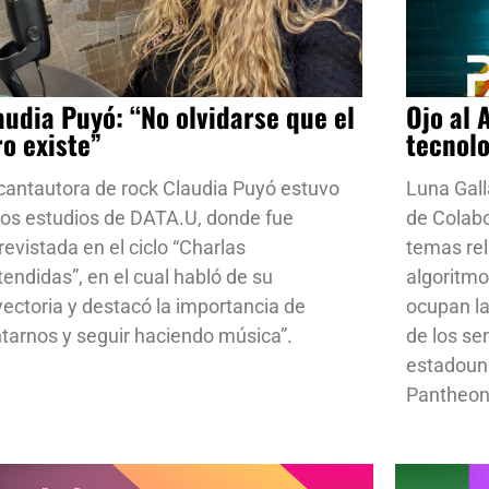
audia Puyó: “No olvidarse que el
Ojo al 
ro existe”
tecnol
cantautora de rock Claudia Puyó estuvo
Luna Gall
los estudios de DATA.U, donde fue
de Colab
revistada en el ciclo “Charlas
temas rela
tendidas”, en el cual habló de su
algoritmo
yectoria y destacó la importancia de
ocupan la
ntarnos y seguir haciendo música”.
de los se
estadoun
Pantheon