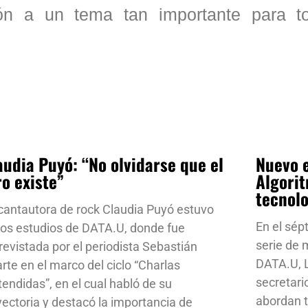
ón a un tema tan importante para t
audia Puyó: “No olvidarse que el
Nuevo e
ro existe”
Algorit
tecnol
cantautora de rock Claudia Puyó estuvo
En el sép
los estudios de DATA.U, donde fue
serie de
revistada por el periodista Sebastián
DATA.U, L
rte en el marco del ciclo “Charlas
secretari
tendidas”, en el cual habló de su
abordan t
yectoria y destacó la importancia de