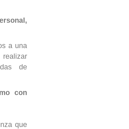
ersonal,
nos a una
realizar
idas de
amo con
enza que