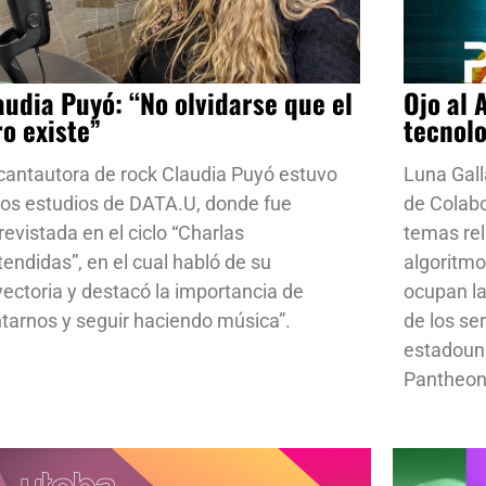
audia Puyó: “No olvidarse que el
Ojo al 
ro existe”
tecnol
cantautora de rock Claudia Puyó estuvo
Luna Gall
los estudios de DATA.U, donde fue
de Colab
revistada en el ciclo “Charlas
temas rela
tendidas”, en el cual habló de su
algoritmo
yectoria y destacó la importancia de
ocupan la
ntarnos y seguir haciendo música”.
de los se
estadoun
Pantheon