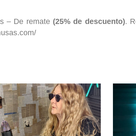
as – De remate
(25% de descuento)
. R
musas.com/