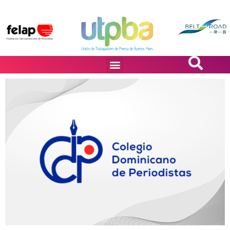
PASiÓN DE DiBUJANTES