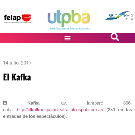
PASiÓN DE DiBUJANTES
14 julio, 2017
El Kafka
El Kafka
: av. lambaré 866-
caba-
http://elkafkaespacioteatral.blogspot.com.ar/
(2×1 en las
entradas de los espectáculos)
.