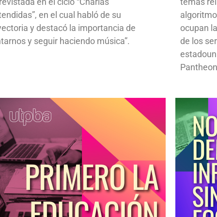
revistada en el ciclo “Charlas
temas rela
tendidas”, en el cual habló de su
algoritmo
yectoria y destacó la importancia de
ocupan la
ntarnos y seguir haciendo música”.
de los se
estadoun
Pantheon