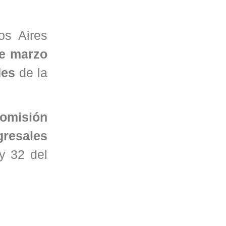
os Aires
de marzo
des
de la
omisión
gresales
 y 32 del