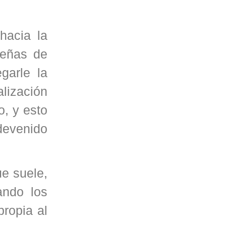
hacia la
señas de
garle la
lización
o, y esto
devenido
ue suele,
ando los
ropia al