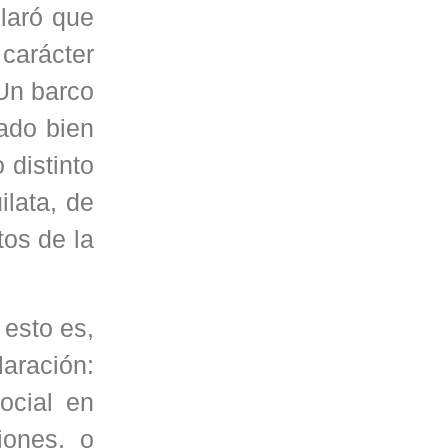
claró que
 carácter
 Un barco
dado bien
distinto
ilata, de
tos de la
 esto es,
laración:
ocial en
iones, o