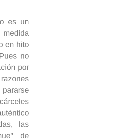
io es un
a medida
o en hito
 Pues no
ación por
 razones
o pararse
 cárceles
uténtico
das, las
nue” de