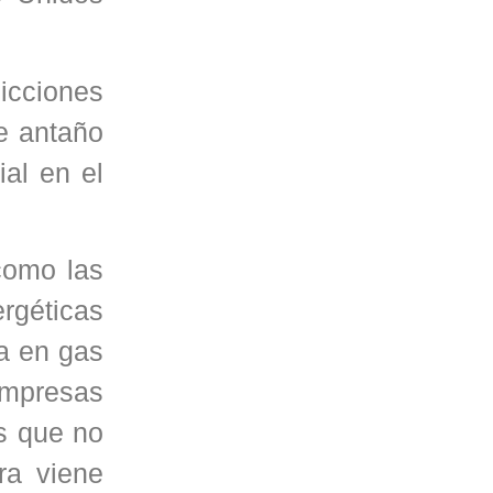
dicciones
ue antaño
ial en el
como las
rgéticas
a en gas
empresas
as que no
ra viene