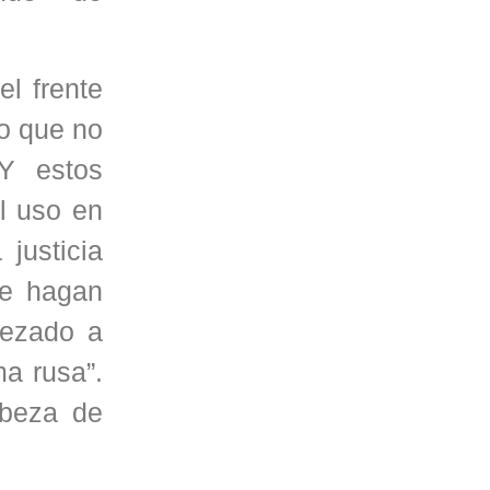
l frente
no que no
Y estos
al uso en
 justicia
se hagan
pezado a
a rusa”.
abeza de