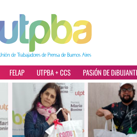
FELAP
UTPBA + CCS
PASiÓN DE DiBUJANT