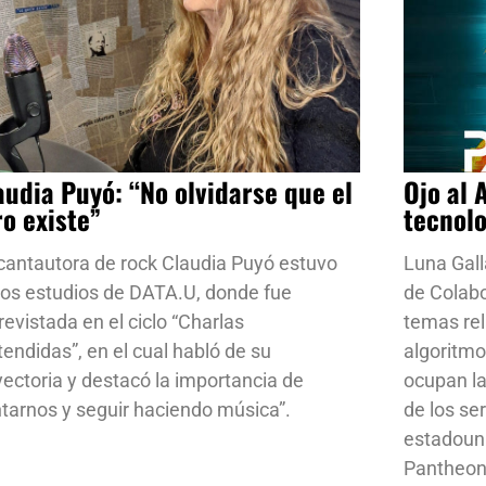
audia Puyó: “No olvidarse que el
Ojo al 
ro existe”
tecnol
cantautora de rock Claudia Puyó estuvo
Luna Gall
los estudios de DATA.U, donde fue
de Colab
revistada en el ciclo “Charlas
temas rela
tendidas”, en el cual habló de su
algoritmo
yectoria y destacó la importancia de
ocupan la
ntarnos y seguir haciendo música”.
de los se
estadoun
Pantheon