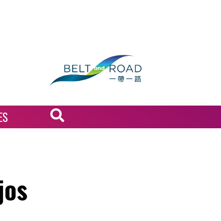
ES
jos