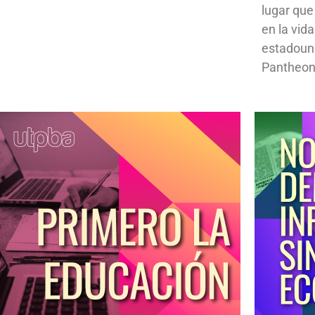
lugar que
en la vid
estadoun
Pantheon