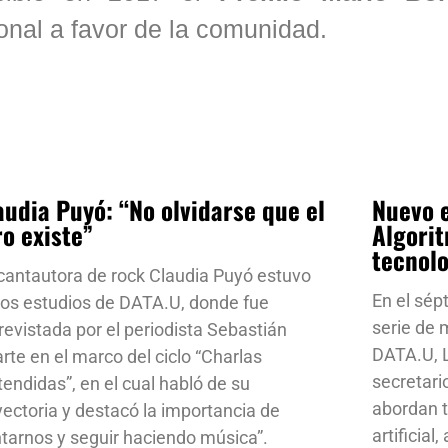
nal a favor de la comunidad.
audia Puyó: “No olvidarse que el
Nuevo e
ro existe”
Algorit
tecnol
cantautora de rock Claudia Puyó estuvo
En el sép
los estudios de DATA.U, donde fue
serie de
revistada por el periodista Sebastián
DATA.U, L
rte en el marco del ciclo “Charlas
secretari
tendidas”, en el cual habló de su
abordan t
yectoria y destacó la importancia de
artificial
ntarnos y seguir haciendo música”.