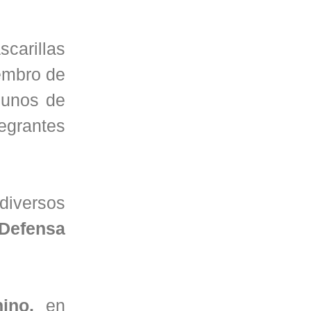
carillas
embro de
lgunos de
egrantes
diversos
Defensa
ino,
en