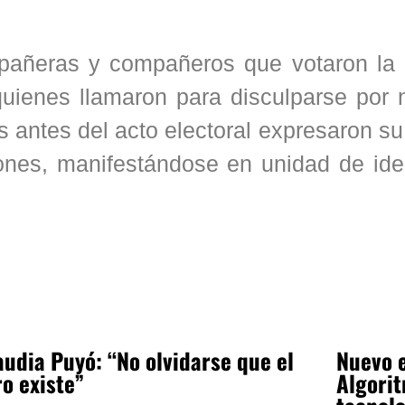
añeras y compañeros que votaron la h
quienes llamaron para disculparse por 
es antes del acto electoral expresaron s
ciones, manifestándose en unidad de id
audia Puyó: “No olvidarse que el
Nuevo e
ro existe”
Algorit