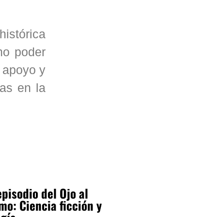
istórica
no poder
u apoyo y
eas en la
pisodio del Ojo al
mo: Ciencia ficción y