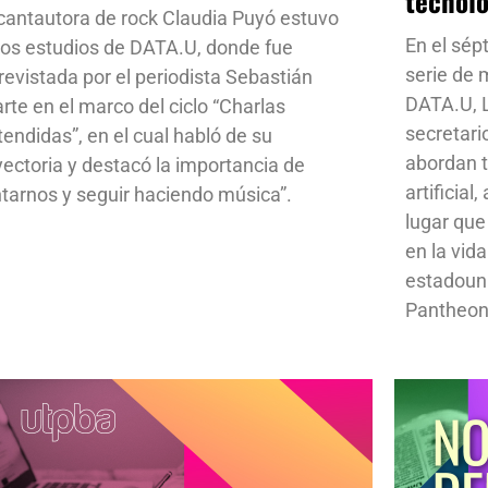
tecnol
cantautora de rock Claudia Puyó estuvo
En el sép
los estudios de DATA.U, donde fue
serie de
revistada por el periodista Sebastián
DATA.U, L
rte en el marco del ciclo “Charlas
secretari
tendidas”, en el cual habló de su
abordan t
yectoria y destacó la importancia de
artificial
ntarnos y seguir haciendo música”.
lugar que
en la vid
estadoun
Pantheon