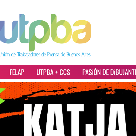
FELAP
UTPBA + CCS
PASiÓN DE DiBUJANT