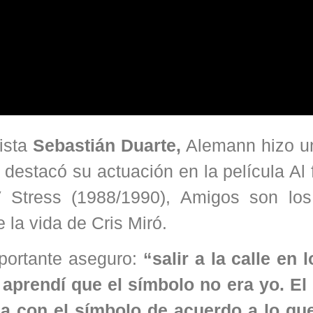
dista
Sebastián Duarte,
Alemann hizo u
 destacó su actuación en la película Al f
V Stress (1988/1990), Amigos son lo
 la vida de Cris Miró.
portante aseguro:
“salir a la calle en 
 aprendí que el símbolo no era yo. El
ona con el símbolo de acuerdo a lo qu