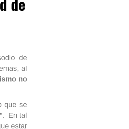
ud de
sodio de
 temas, al
nismo no
zó que se
”. En tal
que estar