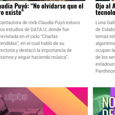
audia Puyó: “No olvidarse que el
Ojo al 
ro existe”
tecnol
cantautora de rock Claudia Puyó estuvo
Luna Gall
los estudios de DATA.U, donde fue
de Colab
revistada en el ciclo “Charlas
temas rela
tendidas”, en el cual habló de su
algoritmo
yectoria y destacó la importancia de
ocupan la
ntarnos y seguir haciendo música”.
de los se
estadoun
Pantheon