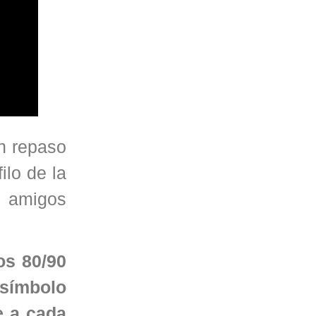
n repaso
ilo de la
s amigos
los 80/90
 símbolo
e a cada