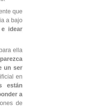
dente que
ia a bajo
 e idear
para ella
 parezca
e un ser
ficial en
s están
ponder a
iones de