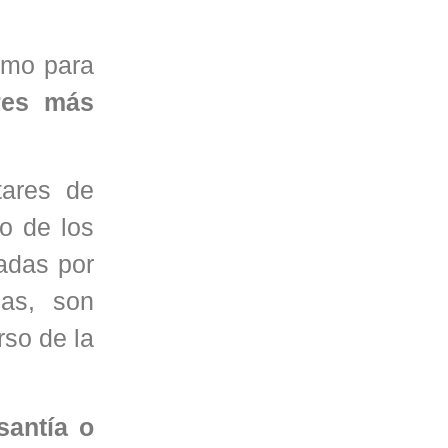
smo para
ores más
tares de
to de los
zadas por
das, son
rso de la
santía o