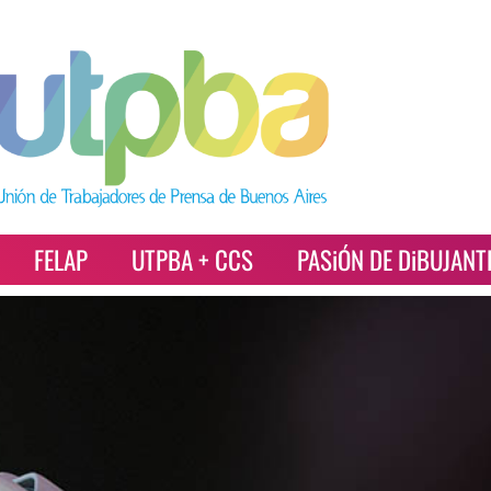
FELAP
UTPBA + CCS
PASiÓN DE DiBUJANT