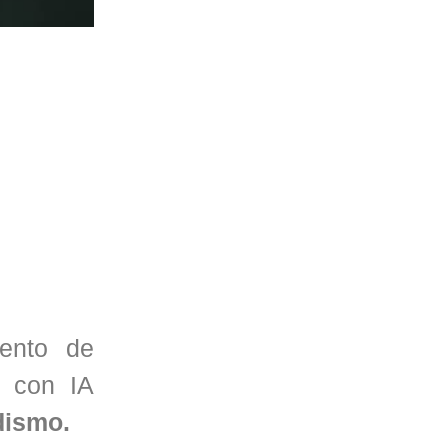
iento de
e con IA
dismo.