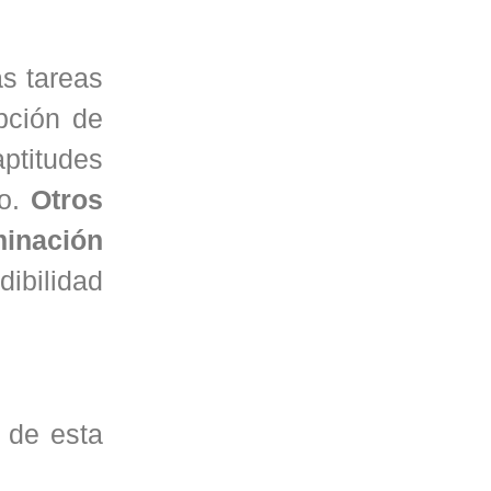
as tareas
ipción de
aptitudes
lo.
Otros
minación
dibilidad
 de esta