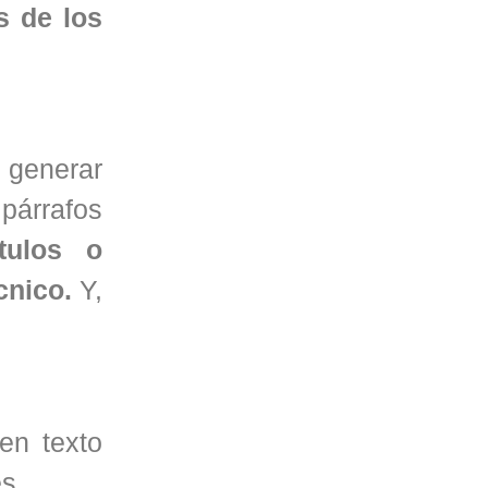
s de los
 generar
 párrafos
tulos o
cnico.
Y,
en texto
es.