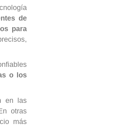
ecnología
entes de
tos para
recisos,
onfiables
as o los
n en las
En otras
icio más