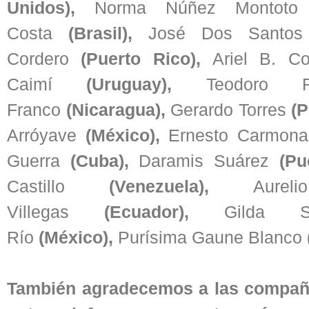
Unidos),
Norma Núñez Montot
Costa
(Brasil),
José Dos Santos
Cordero
(Puerto Rico),
Ariel B. C
Caimí
(Uruguay),
Teodoro R
Franco
(Nicaragua),
Gerardo Torres
(P
Arróyave
(México),
Ernesto Carmona
Guerra
(Cuba),
Daramis Suárez
(Pue
Castillo
(Venezuela),
Aurel
Villegas
(Ecuador),
Gilda Sil
Río
(México),
Purísima Gaune Blanco
También agradecemos a las compañ