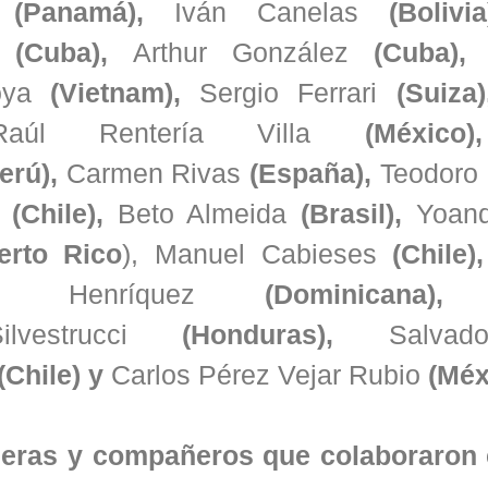
o
(Panamá),
Iván Canelas
(Bolivi
(Cuba),
Arthur González
(Cuba)
oya
(Vietnam),
Sergio Ferrari
(Suiza
aúl Rentería Villa
(México
erú),
Carmen Rivas
(España),
Teodoro 
(Chile),
Beto Almeida
(Brasil),
Yoand
rto Rico
), Manuel Cabieses
(Chile)
io Henríquez
(Dominicana
vestrucci
(Honduras),
Salva
(Chile) y
Carlos Pérez Vejar Rubio
(Méx
eras y compañeros que colaboraron