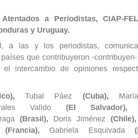
 Atentados a Periodistas, CIAP-F
Honduras y Uruguay.
l, a las y los periodistas, comunic
s países que contribuyeron -contribuyen
d, el intercambio de opiniones respec
ico),
Tubal Páez
(Cuba),
Mar
ales Valido
(El Salvador)
raga
(Brasil),
Doris Jiménez
(Chile)
(Francia),
Gabriela Esquivada
(E