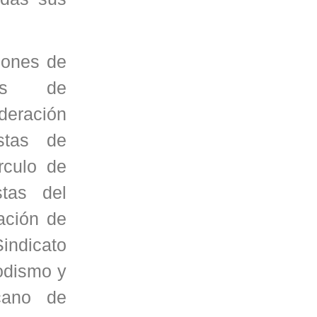
iones de
tas de
deración
stas de
rculo de
stas del
ación de
Sindicato
iodismo y
cano de