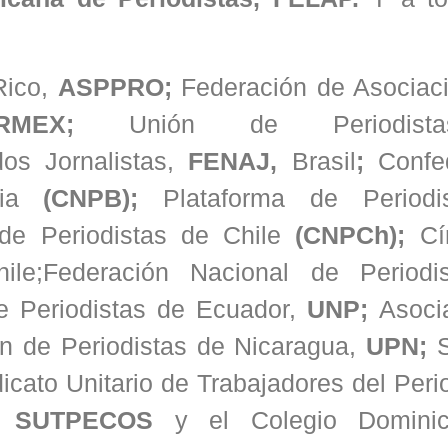
Rico,
ASPPRO;
Federación de Asociac
RMEX;
Unión de Periodis
os Jornalistas,
FENAJ,
Brasil
;
Confe
ia
(CNPB);
Plataforma de Periodi
de Periodistas de Chile
(CNPCh);
Cí
hile;Federación Nacional de Periodi
e Periodistas de Ecuador,
UNP;
Asoci
n de Periodistas de Nicaragua,
UPN;
icato Unitario de Trabajadores del Per
SUTPECOS
y el Colegio Domini