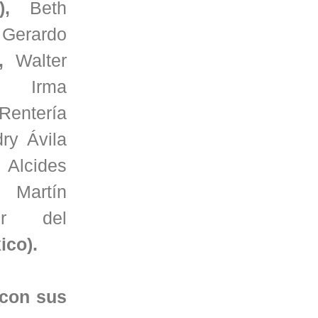
a),
Beth
,
Gerardo
),
Walter
),
Irma
Rentería
ry Ávila
,
Alcides
),
Martín
dor del
ico).
 con sus