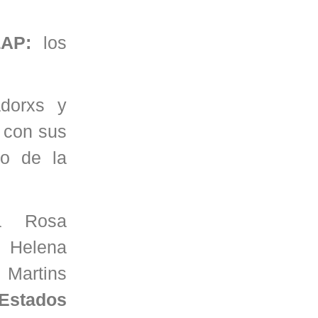
ELAP:
los
adorxs y
- con sus
to de la
ía Rosa
,
Helena
,
Martins
stados