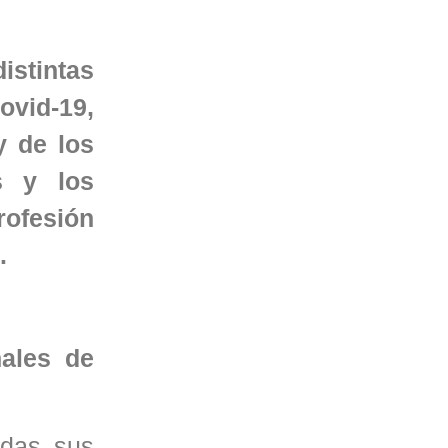
istintas
ovid-19,
y de los
s y los
rofesión
.
nales de
das sus