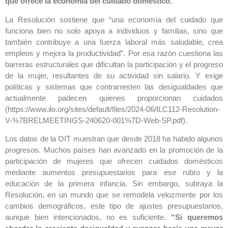
que ofrece la economía del cuidado doméstico.
La Resolución sostiene que “una economía del cuidado que
funciona bien no solo apoya a individuos y familias, sino que
también contribuye a una fuerza laboral más saludable, crea
empleos y mejora la productividad”. Por esa razón cuestiona las
barreras estructurales que dificultan la participación y el progreso
de la mujer, resultantes de su actividad sin salario. Y exige
políticas y sistemas que contrarresten las desigualdades que
actualmente padecen quienes proporcionan cuidados
(https://www.ilo.org/sites/default/files/2024-06/ILC112-Resolution-
V-%7BRELMEETINGS-240620-001%7D-Web-SP.pdf).
Los datos de la OIT muestran que desde 2018 ha habido algunos
progresos. Muchos países han avanzado en la promoción de la
participación de mujeres que ofrecen cuidados domésticos
mediante aumentos presupuestarios para ese rubro y la
educación de la primera infancia. Sin embargo, subraya la
Resolución, en un mundo que se remodela velozmente por los
cambios demográficos, este tipo de ajustes presupuestarios,
aunque bien intencionados, no es suficiente.
“Si queremos