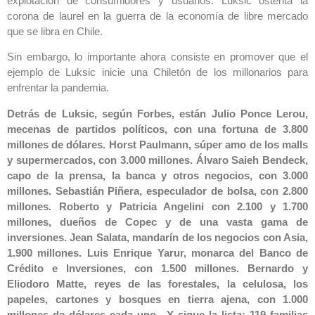
explotación de consumidores y usuarios. Luksic ostenta la
corona de laurel en la guerra de la economía de libre mercado
que se libra en Chile.
Sin embargo, lo importante ahora consiste en promover que el
ejemplo de Luksic inicie una Chiletón de los millonarios para
enfrentar la pandemia.
Detrás de Luksic, según Forbes, están Julio Ponce Lerou,
mecenas de partidos políticos, con una fortuna de 3.800
millones de dólares. Horst Paulmann, súper amo de los malls
y supermercados, con 3.000 millones. Álvaro Saieh Bendeck,
capo de la prensa, la banca y otros negocios, con 3.000
millones. Sebastián Piñera, especulador de bolsa, con 2.800
millones. Roberto y Patricia Angelini con 2.100 y 1.700
millones, dueños de Copec y de una vasta gama de
inversiones. Jean Salata, mandarín de los negocios con Asia,
1.900 millones. Luis Enrique Yarur, monarca del Banco de
Crédito e Inversiones, con 1.500 millones. Bernardo y
Eliodoro Matte, reyes de las forestales, la celulosa, los
papeles, cartones y bosques en tierra ajena, con 1.000
millones de dólares cada uno…Y sigue la lista: 119 familias