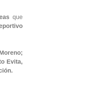
reas
que
eportivo
 Moreno;
o Evita,
ción.