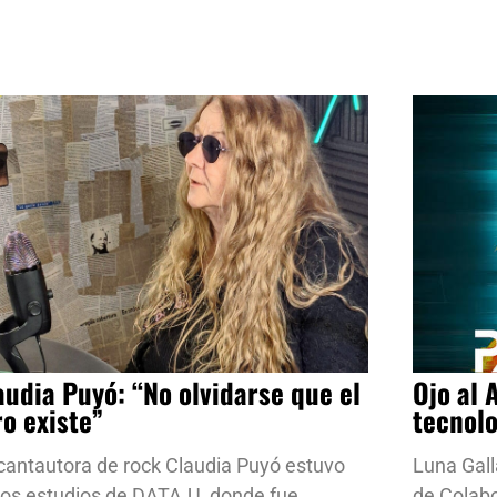
audia Puyó: “No olvidarse que el
Ojo al 
ro existe”
tecnol
cantautora de rock Claudia Puyó estuvo
Luna Gall
los estudios de DATA.U, donde fue
de Colab