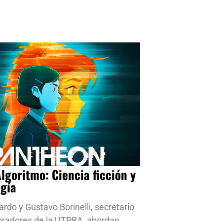
Algoritmo: Ciencia ficción y
ogía
ardo y Gustavo Borinelli, secretario
oradores de la UTPBA, abordan