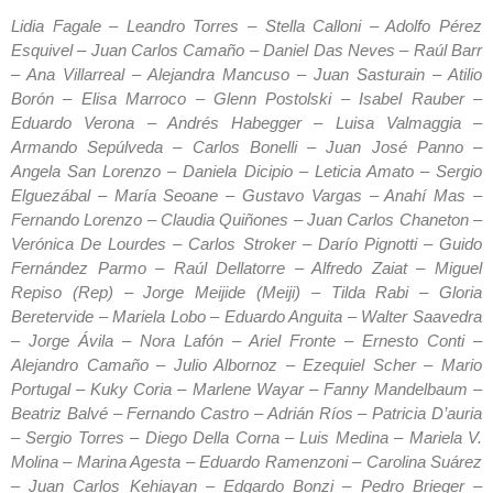
Lidia Fagale – Leandro Torres – Stella Calloni – Adolfo Pérez Esquivel – Juan Carlos Camaño – Daniel Das Neves – Raúl Barr – Ana Villarreal – Alejandra Mancuso – Juan Sasturain – Atilio Borón – Elisa Marroco – Glenn Postolski – Isabel Rauber – Eduardo Verona – Andrés Habegger – Luisa Valmaggia – Armando Sepúlveda – Carlos Bonelli – Juan José Panno – Angela San Lorenzo – Daniela Dicipio – Leticia Amato – Sergio Elguezábal – María Seoane – Gustavo Vargas – Anahí Mas – Fernando Lorenzo – Claudia Quiñones – Juan Carlos Chaneton – Verónica De Lourdes – Carlos Stroker – Darío Pignotti – Guido Fernández Parmo – Raúl Dellatorre – Alfredo Zaiat – Miguel Repiso (Rep) – Jorge Meijide (Meiji) – Tilda Rabi – Gloria Beretervide – Mariela Lobo – Eduardo Anguita – Walter Saavedra – Jorge Ávila – Nora Lafón – Ariel Fronte – Ernesto Conti – Alejandro Camaño – Julio Albornoz – Ezequiel Scher – Mario Portugal – Kuky Coria – Marlene Wayar – Fanny Mandelbaum – Beatriz Balvé – Fernando Castro – Adrián Ríos – Patricia D’auria – Sergio Torres – Diego Della Corna – Luis Medina – Mariela V. Molina – Marina Agesta – Eduardo Ramenzoni – Carolina Suárez – Juan Carlos Kehiayan – Edgardo Bonzi – Pedro Brieger – Alberto Borda – Fernando Frustaci – Silvana Redivo – Ayelen Scharovsky – Carlos Calviño – Cesar Ferri – Martín Aostri – Joaquín Bonelli – Lucrecia Cuesta – Federico Bonino – Walter Queijeiro – Mariana Fasciolo – Marcelo Manuele – Gustavo Cravenna (Gus) – Susana Etcheverri – Argentino Lorenzo – Camilo Sapienza – Sergio Ibáñez – Osvaldo Etrea – Gustavo Veiga – William Puente – Diego Spina – Vicente Zito Lema – Carlos Beto Páez – Lilia Camacho – Juan Manuel Ramis – Fernando Roperto – Fernando Finvarb – Fernando Torrillate – Gustavo Borinelli – Andrés Coco Ventura – Sebastián Bramante – Verónica Gusi – Cristina Caiati – Graciela Baquero – Guillermo Marcello – Roxana Taranto – Néstor Gabetta – Nicolás Doljanin – Julián Amado – Gabriel Castelli – Pablo Guardia – Sergio D´arco – Ricardo Breotini – Carlos Pompa – Cristian Alonso – Alejandro Longhini – Sebastián Duarte – Hernán Ugazio – Daniel Guiñazú – Luis Demitre – Esteban Mac Allister – Patricia Brañeiro – Flora Habegger – Luis Ventura – Ana Almada – Patricio Schanley – Jorge Fernández Gentile – Gerardo Codina – Roberto Papadopulos – Néstor Centra – Ricardo Granata – Agustín Tealdo – Oscar Muiño – Cesar Zubelet – Héctor Palomino – Claudia Cóceres – Natalia Traba – Adriana Zerdin – Gonzalo Zurano – Guillermo Mamani – Amancay Colque – Mariano Beristain – Julia Amore – Gustavo Camps – Christian Carlos Santa Cruz – Carlos Irusta – Mercedes Di Pascuo – Jorge Muracciole – Víctor García Costa – Orlando Barone – Alejandro Litta – Adriana Pedrolo – Claudia Bordignon – Romina Vera – César Guzzo – Adrián Dottori – Fernando Núñez – Silvina Dell’Isola – Ilda Márquez – Gustavo Cano – Norberto Vilar – Juan Manuel Asenjo – Paula Tierno – Ariel Carranza – José Kameniecki – Gaudi Calvo – Lito Fernández – Alejandro Borgese – Fernando Zuker – Carlos Prado – Valeria Tellechea – Favio Verona – Fernando Brenner – Alberto Beto Ibarra – Alberto Cani Choque – Alejandra Gaudio – Alejandro Benedetti – Alfonso Choque Calzada – Américo Ruiz Moreno – Analía López – Aníbal López Guerra – Nélida Méndez – Raúl Moreno – Mario Hinostroza – Marta Schumperlin – Martín Elsseser – Nadia De Cinti – Martín Hacthoun – Miguel Aguirre – Miguel Hoyos – Miriam Abregó – Mirta Simon – Mónica Carinchi – Ariel Panella – Beatriz Jumilla – Carlos Gaspari – Carlos Rico – Carlos Ventura – Claudia Vellano – Claudio Blanco – Daniel Gialleonardo – Daniel Pisciottano – Daniel Suárez – David Arrighi – Eduardo Nocera – Fernando Tocco Basualdo – Freddy Garvizu – Gerardo Viera – Gregory Sánchez – Gustavo Alemany – Gustavo Orlando – Héctor Giambuzzi – Horacio Ramos – Hugo Pignataro – Jorge Ubertalli – José Cáceres – Juan Olarte – Lidia Rovito – Luis Soria – Luis Rua – Marcelo Erramuspe – Marcelo Rebossio – Margarita Bastias – Sebastián Rafanelli – Nahuel Arias – Nacho Siñani – Néstor Mariñelarena – Norberto García – Omar Vidal – Oscar Berón – Patricia Chiolo – Patricia Cigala – Carlos Allo – Ricardo Righi – Ricardo (Caridó) Rimoldi – Roberto Corbanini – Roberto Brey – Rocío Duarte – Jorge Goldemberg – Rubén Ifrán – Rubén Sacchi – Sofía Espul – Susana Achucarro – Tamara Medina – Víctor Zawistowski – Waldemar Palavecino – Adrián Di Nucci – Nadia Beherens – Raúl Zapata – Sergio Castro – Ernesto Perdiguera – Javier Di Pasquo – Daniel Gómez – Sebastián Alberio – Franco Luzzani – Ariel Toribio – Danilo Setten – Ada Crsitina Ronsisvalli – René Lema – Adalberto Cesar Cabrera – Marcelo Irungaray – Adams Medina – Adela Fabiana Vargas – María Miguelina Moreno – María Rosa Introni – María Rosa Rosello – Catalina Camaño Amato – Felicia Urbano – Nilda Fernández – Hugo Rossi – María S. Guerra – María San Martin Martínez – María Soraire – María Teresa Genero – María Teresita Zanuccoli – María Zacco – Marian Solange Casales – Mariana Ballestero – Alejandro Pairone – Mariana Jacob – Mariana Tonelli – Mariana Villarroel – Mariano Alegre – Mariano López – Mariano Luna – Adelaida Villalba – Ademar Lequepi – Adolfo Gómez de la Fuente – Adrian Gastón Leonardo – Norberto Ricardo Acevedo – Norma Amarilla – Norma Benítez – Norma Bertora – Norma Cardeñas De Rinaldi – Norma Cavalcanti – Norma Cirigliano – Rodrigo Fernández – Rodrigo Morales – Rogelio Acosta – Rogelio Quiroga – Roger Ricaldez – Roger Salgado – Rolando Aguilera – Rolando García – Rolando Martínez – Rolando Pardo Villarroel – Rolando Raúl Pérez – Rolando Rocha – Rolando Toconas – Román Ciprian Kowalski – Romina Laura Bosco – Romina Martínez Parfeniuk – Romina Mhor – Romina Paola Clemente – Romina Pérez – Romina Tomes – Ronald Nacho – Roque Aguirre – Roque Canteros – Roque Condori – Rosa Adelaida Acosta – Rosa Beatriz García – Rosa Elsa Hermitte – Norma Elisa Pitton – Norma Gladys Núñez – Norma Martha Vega – Raúl Pacheco Garnica – Raúl Peloni – Raúl Salvador Rondona – Raúl Vargas Alcántara – Raymundo Santos Ruiz – Reinaldo Betancourt – René Jaimes Cruz – René Orellana – Reynaldo Apaza – Reynaldo Casas – Reynaldo Gutiérrez – Ricardo De Los Santos – Ricardo Alonso – Rita Del Valle Di Rico – Rivera Vilma Esther Maldonado – Roberto Ángel García – Roberto Antonio Alvarado – Roberto Antonio Di Vita – Roberto Baldi – Roberto Saldivia Orozco – Roberto Carlos Portales – Roberto Carlos Valdez Peralta – Roberto Carozzo – Roberto Chávez – Roberto Conde – Roberto Daniel Polito – Roberto Eduardo Sayago – Roberto José Lagorio – Adrian Miguel Segovia – Adrian Pacheco – Adriana Elizabeth García – Adriana Farías – Marcos Leonardo Rodríguez – Margarita Álvarez – Margarita Dolores Garnica – Margarita Rylo – María Augusta Fernández – María Buxedas Batista – María Claudia Delmaffeo – María Cristina Agostoni – María Cristina ibáñez – María Cristina Jaime – María Cristina Kacmajor – Rubén Oscar Gayol – Rubén Paredes – Rubén Pereira – Rubén Zerpa – Ruby Vázquez – Rudencina Loza – Sabina Balderrama – Sabino Aguilar – Sabrina Caprarulo Grosoo – Sabrina Elizabeth Stugelmayer – Salvador Santuccio – Samuel Apaza – Sandra Angélica Humeres – Sandra Escobar Ramos – Sandra Marcela Herrera – Sandra Viviana Ponce – Santiago Pablo Alonso – Santiago Carlos Villarreal – Santiago di Meglio – Santiago Emanuel Brizuela – Santiago López Joffre – Santiago Neri Vázquez – Santiago Rodríguez – Sara Griselda Sánchez – Sara Harry – Sara Rojas – Saúl Klujer – Saverio Aquila – Saverio Di Stefano – Sebastián Borchiero – Sebastián Burgos – Adriana Pignataro – Adriana Rubio – Agustín Vignola – Agustina Buschi – Agustina Vargas Choque – Aida Gloria Pierini – Alan Leonel Cerrudo – Alba Chávez – Alberto Albornoz – María Cristina Mendioroz – María Cristina Ruiz – María de los Ángeles Richieri – María Del Carmen Abate – María del Carmen De Vittorio – María Del Carmen Heredia – María Del Carmen Pérez – María Del Carmen Quiroga – María del Lujan Mitri – María Elena Ibañez – Alberto David Salbidia – Alberto Erro – Alberto Espinoza – Alberto Ferreira – Alberto Giménez – María Fernández – María Florencia Llobet – María Gabriela Capellino – María Gabriela Celoria – María Gavín – María González Giménez – María Guerra – María Ibalo – María Inés Haquim – María Isabel Berneron – María Isabel Wertheimer – María Jaquelín Lequepi – María Jorgellina Cammarata – María José Colombo – María Laura Prieto – María Menéndez – Pablo Maldonado – Pablo Marin Larrea – Pablo Martin Guaglianoni – Pablo Martin Mangiarotti – Pablo Molinari -Pablo Núñez – Pablo Pereyra – Pablo Roberto Nadales – Pablo Rospide – Pablo Sebastián Acosta – Pablo Spivak – Pablo Víctor Zarate – Pablo Vranich – Pamela Llaveta – Maximiliano Pando – Paola Espíndola – Paola Gisela Carabajal – Paola Pignataro – Paolini María Zita – Patricia Andriolo -Patricia Araujo – Alberto Hougham – Alberto Jorge Sirvent – Alberto Lampugano – Alberto Pérez – Alberto Rossi – Alberto Tedeschi – Alberto Zamora – Alcides Talavera Ruiz Díaz – Aldo Gómez Villalba – Sebastián Cabrera – Sebastián Gaete – Sebastián Lescano – Sebastián Medina – Sebastián Morales – Sebastián Omar Huerta – Sebastián Ramella – Segundo Ermelindo Zelaya – Serafín Sanzo – Sergio Alexander Quispe – Sergio Cárdenas – Viviana Toledo – Vladimir Cruz Mamani – Walter Borean – Walter De Cabo – Walter Domingo Segovia – Walter Doria – Walter Fabián Amaya – Walter Fernández – Walter Gómez – Walter Javier Fernández – Walter Montecino – Walter Quea – Walter Rodolfo Alderete – Sergio Castro – Sergio Cayuqueo -Sergio Duarte – Sergio Eduardo Alfonzo – Alejandra Aguirre – Alejandra Caamaño – Alejandra Heguy – Alejandra Iarusso – Alejandra Maroto – María Elena Rey – María Elisa Podestá Cordero – María Encizo – María Estela Fernández – María Estela Palumbo – María Estela Bordon – María Ester Villaravid – María Ester Yatchesen – María Eugenia Álvarez – María Eva Ramella – María Fernanda Pérez – María Fernanda Tremul – Alejandra Paola Mesiano – Alejandra Serri – Alejandra Victoria Segovia – Ale