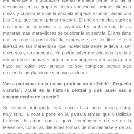
Me acerqué a la actuación apenas empecé primer año de la
secundaria en un grupo de teatro vocacional, hicimos algunas
cosas y cuando terminé la escuela empecé a tomar clases con
Lito Cruz, que fue mi primer maestro. El arte en mi vida significa
una forma de sobrevivir a la adversidad y también una de las
maneras más maravillosas de celebrar la existencia. El arte tiene
que ver con la posibilidad de expresarse, de ser libre. Y esa
libertad es tan maravillosa que indefectiblemente te lleva a ser
quién sos y no caretearla. Yo podría haber mentido toda la vida y
ser un señor casado. El arte a mì me amparó y me contuvo, me
hace ser quien soy, aunque no soy completa porque sigo
creciendo, ampliándome y equivocándome.
Vas a participar en la nueva producción de Telefé “Pequeña
victoria”, ¿cuál es la historia central y qué papel vas a
encarar dentro de la serie?
Sí, estamos trabajando en la novela hace unos meses, estoy
muy feliz, la novela pone en la pantalla temas que visibilizan
historias de amor -que la gente comúnmente no ve en la
televisión-, como las diferentes formas de manifestarse y de las
construcciones identitarias de las familias, lazos y relaciones.