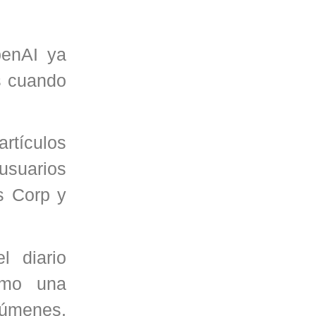
penAI ya
s cuando
rtículos
usuarios
s Corp y
l diario
omo una
esúmenes,