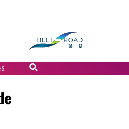
ES
de