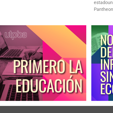
estadoun
Pantheon