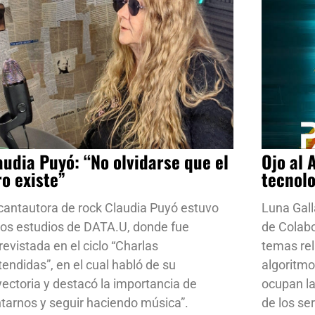
audia Puyó: “No olvidarse que el
Ojo al 
ro existe”
tecnol
cantautora de rock Claudia Puyó estuvo
Luna Gall
los estudios de DATA.U, donde fue
de Colab
revistada en el ciclo “Charlas
temas rela
tendidas”, en el cual habló de su
algoritmo
yectoria y destacó la importancia de
ocupan la
ntarnos y seguir haciendo música”.
de los se