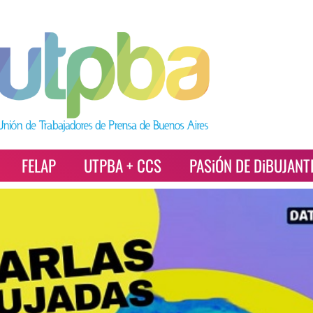
FELAP
UTPBA + CCS
PASiÓN DE DiBUJANT