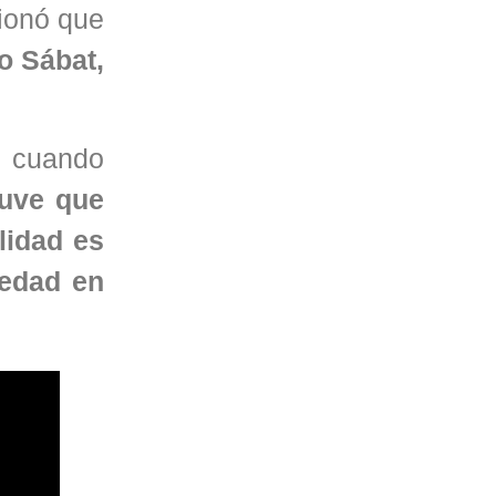
ionó que
 Sábat,
n cuando
uve que
lidad es
sedad en