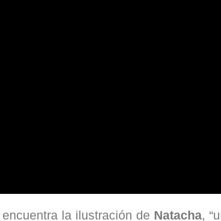
encuentra la ilustración de
Natacha
, “