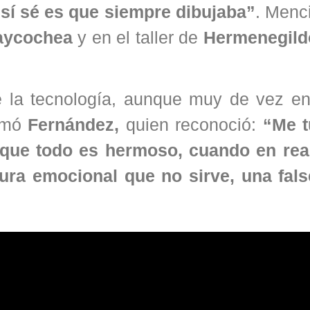
sí sé es que siempre dibujaba”
. Menc
raycochea
y en el taller de
Hermenegildo
e la tecnología, aunque muy de vez e
irmó
Fernández,
quien reconoció:
“Me t
r que todo es hermoso, cuando en rea
tura emocional que no sirve, una fal