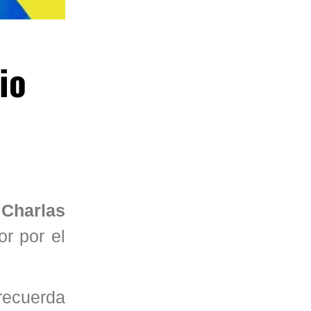
io
Charlas
r por el
recuerda