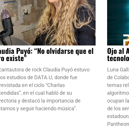
audia Puyó: “No olvidarse que el
Ojo al 
ro existe”
tecnol
cantautora de rock Claudia Puyó estuvo
Luna Gall
los estudios de DATA.U, donde fue
de Colab
revistada en el ciclo “Charlas
temas rela
tendidas”, en el cual habló de su
algoritmo
yectoria y destacó la importancia de
ocupan la
ntarnos y seguir haciendo música”.
de los se
estadoun
Pantheon