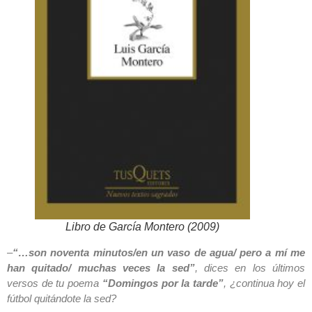
Libro de García Montero (2009)
–
“…son noventa minutos/en un vaso de agua/ pero a mí me
han quitado/ muchas veces la sed”
, dices en los últimos
versos de tu poema
“Domingos por la tarde”
, ¿continua hoy el
fútbol quitándote la sed?