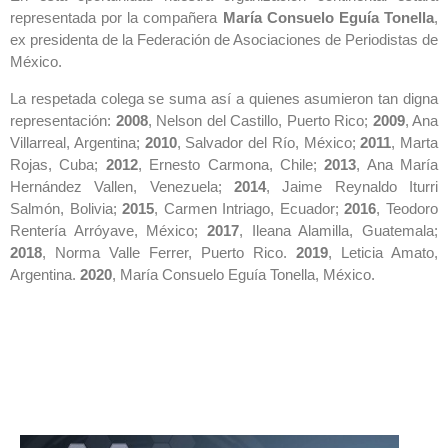
representada por la compañera
María Consuelo Eguía Tonella
,
ex presidenta de la Federación de Asociaciones de Periodistas de
México.
La respetada colega se suma así a quienes asumieron tan digna
representación:
2008
, Nelson del Castillo, Puerto Rico;
2009
, Ana
Villarreal, Argentina;
2010
, Salvador del Río, México;
2011
, Marta
Rojas, Cuba;
2012
, Ernesto Carmona, Chile;
2013
, Ana María
Hernández Vallen, Venezuela;
2014
, Jaime Reynaldo Iturri
Salmón, Bolivia;
2015
, Carmen Intriago, Ecuador;
2016
, Teodoro
Rentería Arróyave, México;
2017
, Ileana Alamilla, Guatemala;
2018
, Norma Valle Ferrer, Puerto Rico.
2019
, Leticia Amato,
Argentina.
2020
, María Consuelo Eguía Tonella, México.