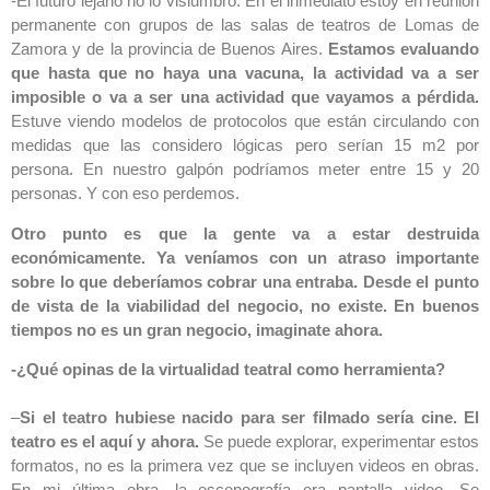
-El futuro lejano no lo vislumbro. En el inmediato estoy en reunión
permanente con grupos de las salas de teatros de Lomas de
Zamora y de la provincia de Buenos Aires.
Estamos evaluando
que hasta que no haya una vacuna, la actividad va a ser
imposible o va a ser una actividad que vayamos a pérdida.
Estuve viendo modelos de protocolos que están circulando con
medidas que las considero lógicas pero serían 15 m2 por
persona. En nuestro galpón podríamos meter entre 15 y 20
personas. Y con eso perdemos.
Otro punto es que la gente va a estar destruida
económicamente. Ya veníamos con un atraso importante
sobre lo que deberíamos cobrar una entraba. Desde el punto
de vista de la viabilidad del negocio, no existe. En buenos
tiempos no es un gran negocio, imaginate ahora.
-¿Qué opinas de la virtualidad teatral como herramienta?
–
Si el teatro hubiese nacido para ser filmado sería cine. El
teatro es el aquí y ahora.
Se puede explorar, experimentar estos
formatos, no es la primera vez que se incluyen videos en obras.
En mi última obra, la escenografía era pantalla video. Se