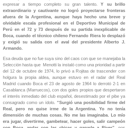
expresar a tiempo completo su gran talento.
Y su brillo
extraordinario y cautivante no logró proyectarse fronteras
afuera de la Argentina, aunque haya hecho una breve y
olvidable escala profesional en el Deportivo Municipal de
Perú en el 72 y 73 después de su partida inexplicable de
Boca, cuando el técnico chileno Fernando Riera lo desplazó
y exigió su salida con el aval del presidente Alberto J.
Armando.
Esa deuda que no fue suya sino del caos con que se manejaba la
Selección hasta que Menotti la instaló como una prioridad a partir
del 12 de octubre de 1974, lo privó a Rojitas de trascender con
holgura la propia aldea, aunque estuvo en el radar del Real
Madrid cuando Boca el 23 de agosto de 1964 lo derrotó 2-1 en
Casablanca (Marruecos), con dos goles propios que despertaron
el interés inmediato del club español, desestimado por el pibe ya
consagrado como un ídolo.
“Surgió una posibilidad firme del
Real, pero no quise irme de la Argentina. Yo no tenía
dimensión de muchas cosas. No me las imaginaba. Lo mío
era jugar, divertirme, gambetear, hacer goles, salir campeón
con Boca, andar con las chicas y ganarle a River”,
nos