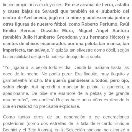
tienen propietarios excluyentes.
En ese arrabal de tierra, asfalto
y casas bajas de Sarandí que también es el suburbio del
centro de Avellaneda, jugó en la niñez y adolescencia junto a
otras figuras de nuestro fútbol, como Roberto Perfumo, Raúl
Emilio Bernao, Osvaldo Mura, Miguel Angel Santoro
(también Julio Humberto Grondona y su hermano Héctor) y
cientos de chicos enamorados por una pelota tan mansa, tan
imperfecta, tan salvaje.
Y quizás tan silvestre como dócil, según
la sensibilidad del que la pusiera debajo de la suela.
“Yo jugaba a la pelota todo el día. Desde la mañana hasta las
doce de la noche. No podía parar. Era flaquito, muy flaquito y
gambeteaba mucho.
Me quería gambetear a todos, pero ojo,
sabía elegir
. Así aprendí a manejar la pelota, a quererla, a
apasionarme. De pibe me enamoré de la pelota y de grande
mucho más”, nos confesó Rojitas hace unos años explicando lo
que en realidad no precisaba explicarse.
Como tantos otros de su generación o de generaciones
posteriores (como dos estrellas de la talla de Ricardo Enrique
Bochini y el Beto Alonso), en la Selección nacional no alcanzó a