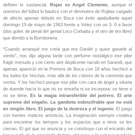
definen lo sustancial.
Rojas es Angel Clemente,
aunque el
universo del fútbol lo bautizó con el diminutivo de Rojitas cargado
de afecto apenas debutó en Boca con éxito apabullante aquel
domingo 19 de mayo de 1963 frente a Vélez con un 3- 0 a favor
(dos goles de penal del genial Loco Corbatta y el otro de tiro libre)
que derritió a la Bombonera.
“Cuando arranqué me creía que era Gardel y quise ganarle al
viento”, nos dijo alguna tarde con perfume nostálgico ese pibe
frágil, menudo y con cierto aire displicente nacido en Sarandí, que
apenas apareció en la Primera de Boca con 18 años hechizó a
los todos los hinchas, más allá de los colores de la camiseta que
vestía. Y los hechizó porque ese pibe con cara de ángel y silueta
de duende hacía lo que no se enseña ni se incorpora: se tiene o
no se tiene.
Es la magia intransferible del potrero. El arte
supremo del engaño. La gambeta indescifrable que no está
en ningún libro. El juego de la destreza y el ingenio.
El juego
con fuertes matices artísticos. La imaginación siempre creativa
para encontrar los tiempos y los espacios que a otros se les
cierran. El gol que se anuncia y se construye con el encanto del