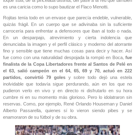
toque sutil, de la pincelada distinta, del pase a la red que también
es una caricia como lo supo bautizar el Flaco Menotti.
Rojitas tenía todo en un envase que parecía endeble, vulnerable,
quizás frágil. En un cuerpo que se adivinaba sin la suficiente
carrocería para enfrentar a defensores que iban al todo o nada.
En un desparpajo, atrevimiento y cierta indolencia que
denunciaba la imagen y el perfil clásico y moderno del atorrante
fino y sensible que tiene muchas cosas para decir y hacer. Así
fue como con una naturalidad despojada la rompió en Boca,
fue
finalista de la Copa Libertadores frente al Santos de Pelé en
el 63, salió campeón en el 64, 65, 69 y 70, actuó en 222
partidos, convirtió 79 goles
y sobre todo dejó una estela
inolvidable que todavía sigue perdurando, aún en los que no
pudieron verlo en vivo y en directo ni disfrutarlo en su hora
cumbre ni en su momento más glorioso. Pero lo idolatraron sin
reservas. Como, por ejemplo, René Orlando Houseman y Daniel
Alberto Passarella, quienes sí lo vieron siendo pibes y se
enamoraron de su fútbol y de su obra.