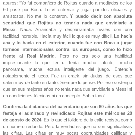
apuros: “Yo fui compañero de Rojitas cuando a mediados de los
60 pasé por Boca. Lo ví entrenar y jugar partidos oficiales y
amistosos. No me lo contaron.
Y puedo decir con absoluta
seguridad que Rojitas no tendría nada que envidiarle a
Messi.
Nada. Arrancaba y desparramaba rivales con una
facilidad increíble. Hacía muy fácil lo que es muy difícil.
Lo hacía
acá y lo hacía en el exterior, cuando fue con Boca a jugar
torneos internacionales contra los europeos, como lo hizo
frente al Real Madrid.
Pero no era solo una habilidad
impresionante lo que tenía. Tenía mucho talento, mucho
panorama, mucha lectura inteligente del juego. Entendía
notablemente el juego. Fue un crack, sin dudas, de esos que
salen muy de tanto en tanto. Siempre lo pensé. Por eso sostengo
que en sus mejores años no tenía nada que envidiarle a Messi ni
en condiciones técnicas ni en concepto. Sabía todo”.
Confirma la dictadura del calendario que son 80 años los que
festeja el admirado y revindicado Rojitas este miércoles 28
de agosto de 2024.
Es lo que el folklore de la calle registra como
un número redondo. Pero la verdad es que no son significativas
las cifras. Las cifras en muy pocas oportunidades califican y