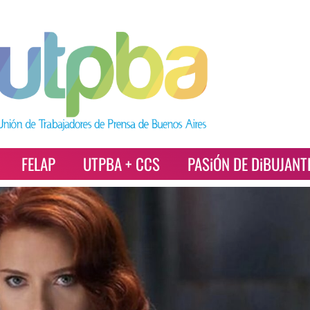
FELAP
UTPBA + CCS
PASiÓN DE DiBUJANT