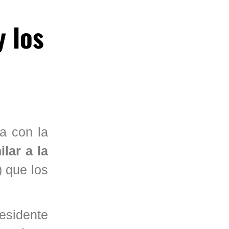
y los
a con la
lar a la
) que los
esidente