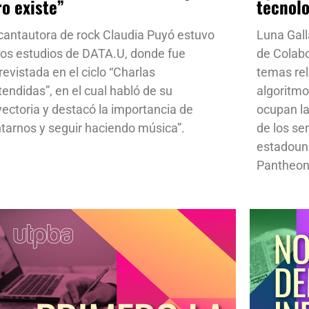
ro existe”
tecnol
cantautora de rock Claudia Puyó estuvo
Luna Gall
los estudios de DATA.U, donde fue
de Colab
revistada en el ciclo “Charlas
temas rela
tendidas”, en el cual habló de su
algoritmo
yectoria y destacó la importancia de
ocupan la
ntarnos y seguir haciendo música”.
de los se
estadoun
Pantheon