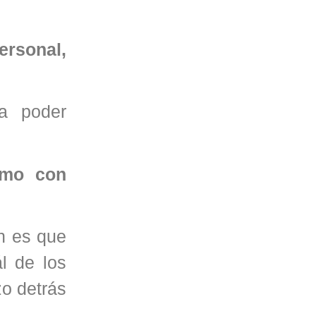
ersonal,
ba poder
amo con
n es que
l de los
o detrás