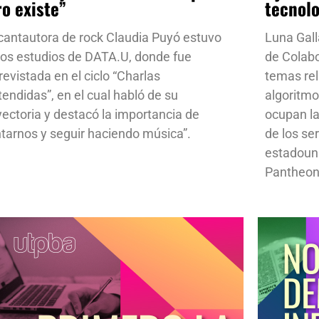
ro existe”
tecnol
cantautora de rock Claudia Puyó estuvo
Luna Gall
los estudios de DATA.U, donde fue
de Colab
revistada en el ciclo “Charlas
temas rela
tendidas”, en el cual habló de su
algoritmo
yectoria y destacó la importancia de
ocupan la
ntarnos y seguir haciendo música”.
de los se
estadoun
Pantheon