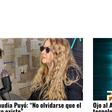
audia Puyó: “No olvidarse que el
Ojo al 
ro existe”
tecnol