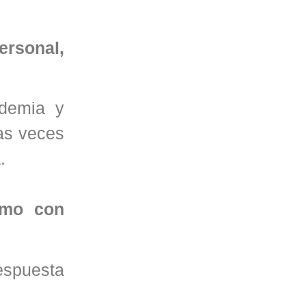
ersonal,
ndemia y
as veces
.
amo con
espuesta