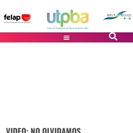
PASiÓN DE DiBUJANTES
VIDEO: NO OLVIDAMOS