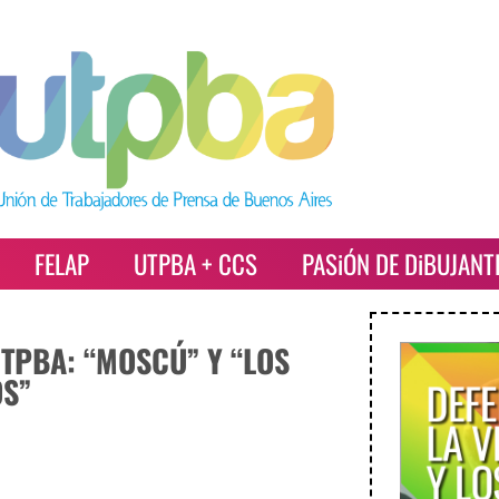
FELAP
UTPBA + CCS
PASiÓN DE DiBUJANT
TPBA: “MOSCÚ” Y “LOS
S”