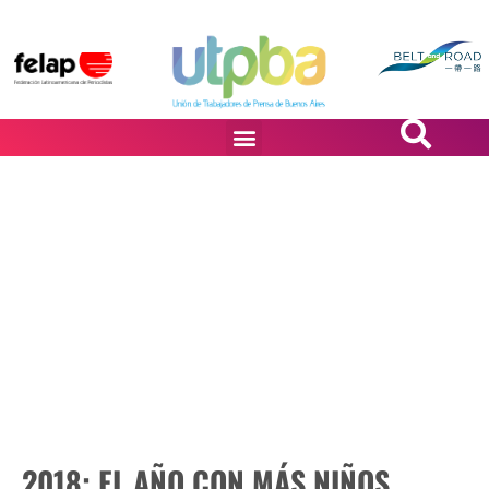
PASiÓN DE DiBUJANTES
2018: EL AÑO CON MÁS NIÑOS