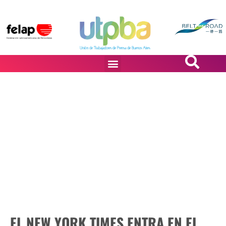
PASiÓN DE DiBUJANTES
EL NEW YORK TIMES ENTRA EN EL