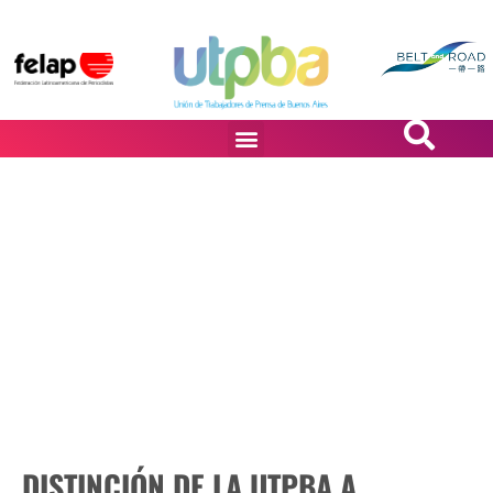
PASiÓN DE DiBUJANTES
DISTINCIÓN DE LA UTPBA A