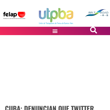
PASiÓN DE DiBUJANTES
CUBA: DENUNCIAN QUE TWITTER