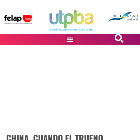
PASiÓN DE DiBUJANTES
CHINA, CUANDO EL TRUENO