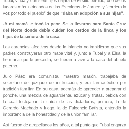
Tubal, viuda y con siete hijos bajara de El sitio perdido, uno de los
lugares más intrincados de las Escaleras de Jaruco, y “corriera la
voz por todo el pueblo” de que
“daba en adopción a sus hijas”.
-A mi mamá le tocó lo peor. Se la llevaron para Santa Cruz
del Norte donde debía cuidar los cerdos de la finca y los
hijos de la señora de la casa.
Las carencias afectivas desde la infancia no impidieron que sus
padres construyeran otro mapa vital y, junto a Tubal y a Elsa, la
hermana que le precedía, se fueran a vivir a la casa del abuelo
paterno.
Julio Páez era comunista, maestro masón, trabajaba de
secretario del juzgado de instrucción, y era farmacéutico por
tradición familiar. En su casa, además de aprender a preparar el
ponche, una mezcla de aguardiente, azúcar y frutas, bebida con
la cual festejaban la caída de las dictaduras; primero, la de
Gerardo Machado y luego, la de Fulgencio Batista, entendió la
importancia de la honestidad y de la unión familiar.
Así fueron de atropellados los años, a tal punto que Tubal engarza