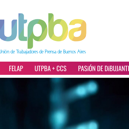
FELAP
UTPBA + CCS
PASiÓN DE DiBUJANT