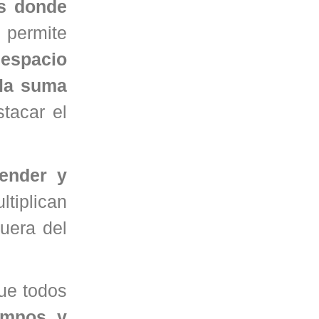
s donde
permite
 espacio
 la suma
tacar el
render y
tiplican
uera del
ue todos
lumnos y