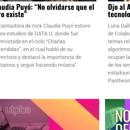
audia Puyó: “No olvidarse que el
Ojo al 
ro existe”
tecnol
cantautora de rock Claudia Puyó estuvo
Luna Gall
los estudios de DATA.U, donde fue
de Colab
revistada en el ciclo “Charlas
temas rela
tendidas”, en el cual habló de su
algoritmo
yectoria y destacó la importancia de
ocupan la
ntarnos y seguir haciendo música”.
de los se
estadoun
Pantheon