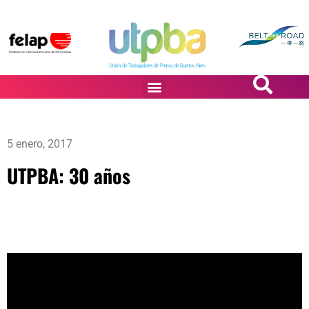
PASiÓN DE DiBUJANTES
5 enero, 2017
UTPBA: 30 años